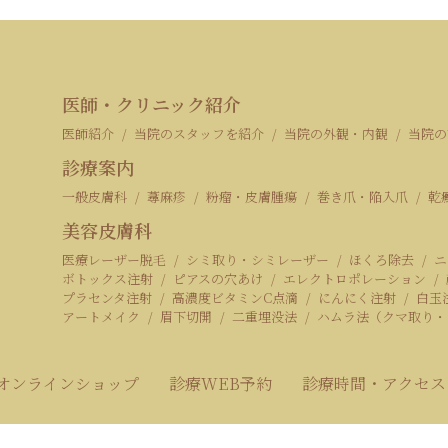
医師・クリニック紹介
医師紹介
当院のスタッフを紹介
当院の外観・内観
当院の
診療案内
一般皮膚科
蕁麻疹
粉瘤・皮膚腫瘍
巻き爪・陥入爪
乾
美容皮膚科
医療レーザー脱毛
シミ取り・シミレーザー
ほくろ除去
ニ
ボトックス注射
ピアスの穴あけ
エレクトロポレーション
プラセンタ注射
高濃度ビタミンC点滴
にんにく注射
白玉
アートメイク
眉下切開
二重埋没法
ハムラ法（クマ取り・
Bオンラインショップ
診療WEB予約
診療時間・アクセス
©みずき皮膚科クリニック