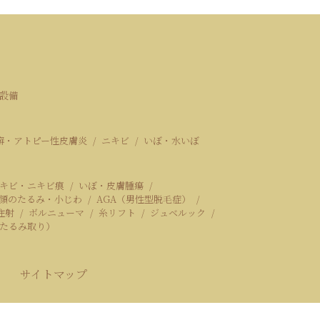
設備
癬・アトピー性皮膚炎
ニキビ
いぼ・水いぼ
キビ・ニキビ痕
いぼ・皮膚腫瘍
顔のたるみ・小じわ
AGA（男性型脱毛症）
注射
ボルニューマ
糸リフト
ジュベルック
たるみ取り）
サイトマップ