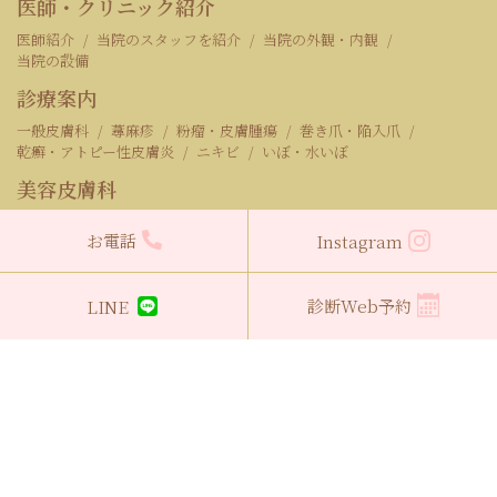
医師・クリニック紹介
医師紹介
当院のスタッフを紹介
当院の外観・内観
当院の設備
診療案内
一般皮膚科
蕁麻疹
粉瘤・皮膚腫瘍
巻き爪・陥入爪
乾癬・アトピー性皮膚炎
ニキビ
いぼ・水いぼ
美容皮膚科
医療レーザー脱毛
シミ取り・シミレーザー
ほくろ除去
お電話
Instagram
ニキビ・ニキビ痕
いぼ・皮膚腫瘍
ボトックス注射
ピアスの穴あけ
エレクトロポレーション
顔のたるみ・小じわ
AGA（男性型脱毛症）
プラセンタ注射
高濃度ビタミンC点滴
診断Web予約
LINE
にんにく注射
白玉注射
ボルニューマ
糸リフト
ジュベルック
アートメイク
眉下切開
二重埋没法
ハムラ法（クマ取り・たるみ取り）
料金表
WEBオンラインショップ
診療WEB予約
診療時間・アクセス