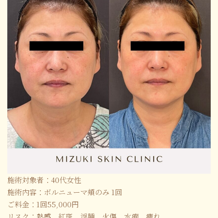
施術対象者：40代女性
施術内容：ボルニューマ頬のみ 1回
ご料金：1回55,000円
リスク：熱感、紅斑、浮腫、火傷、水疱、痺れ