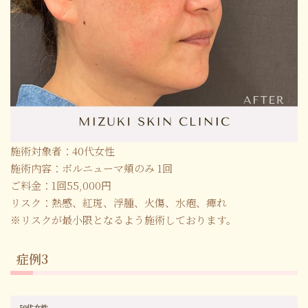
施術対象者：40代女性
施術内容：ボルニューマ頬のみ 1回
ご料金：1回55,000円
リスク：熱感、紅斑、浮腫、火傷、水疱、痺れ
※リスクが最小限となるよう施術しております。
症例3